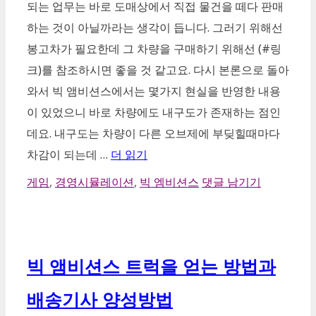
되는 업무는 바로 도매상에서 직접 물건을 떼다 판매
하는 것이 아닐까라는 생각이 듭니다. 그러기 위해선
봉고차가 필요한데 그 차량을 구매하기 위해선 (#링
크)를 참조하시면 좋을 것 같고요. 다시 본론으로 돌아
와서 빅 앰비션스에서는 몇가지 현실을 반영한 내용
이 있었으니 바로 차량에도 내구도가 존재하는 점인
데요. 내구도는 차량이 다른 오브제에 부딪힐때마다
차감이 되는데 …
더 읽기
카
게임
,
경영시뮬레이션
,
빅 엠비션스
댓글 남기기
테
고
리
빅 앰비션스 트럭을 얻는 방법과
배송기사 양성방법