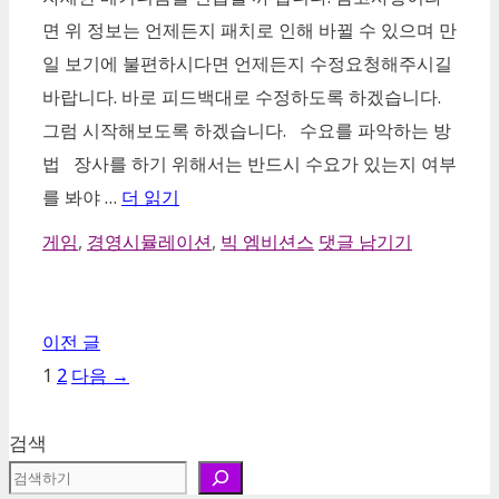
면 위 정보는 언제든지 패치로 인해 바뀔 수 있으며 만
일 보기에 불편하시다면 언제든지 수정요청해주시길
바랍니다. 바로 피드백대로 수정하도록 하겠습니다.
그럼 시작해보도록 하겠습니다. 수요를 파악하는 방
법 장사를 하기 위해서는 반드시 수요가 있는지 여부
를 봐야 …
더 읽기
카
게임
,
경영시뮬레이션
,
빅 엠비션스
댓글 남기기
테
고
리
이전 글
페
페
1
2
다음
→
이
이
지
지
검색