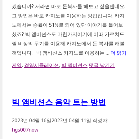
겠습니까? 저라면 바로 돈복사를 해보고 싶을텐데요.
그 방법은 바로 카지노를 이용하는 방법입니다. 카지
노에서는 승률이 51%로 되어 있단 이야기를 들어보
셨죠? 빅 앰비션스도 마찬가지이기에 이따 가르쳐드
릴 비장의 무기를 이용해 카지노에서 돈 복사를 해볼
것입니다. 빅 앰비션스 카지노를 이용하는 …
더 읽기
카
게임
,
경영시뮬레이션
,
빅 엠비션스
댓글 남기기
테
고
리
빅 앰비션스 음악 트는 방법
2023년 04월 16일
2023년 04월 11일
작성자:
hgs007now