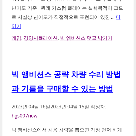
난이도 기준 원래 커스텀 플레이는 실험목적이 크므
로 사실상 난이도가 직접적으로 표현되어 있진 …
더
읽기
카
게임
,
경영시뮬레이션
,
빅 엠비션스
댓글 남기기
테
고
리
빅 앰비션스 공략 차량 수리 방법
과 기름을 구매할 수 있는 방법
2023년 04월 16일
2023년 04월 15일
작성자:
hgs007now
빅 앰비션스에서 처음 차량을 뽑으면 가장 먼저 하게