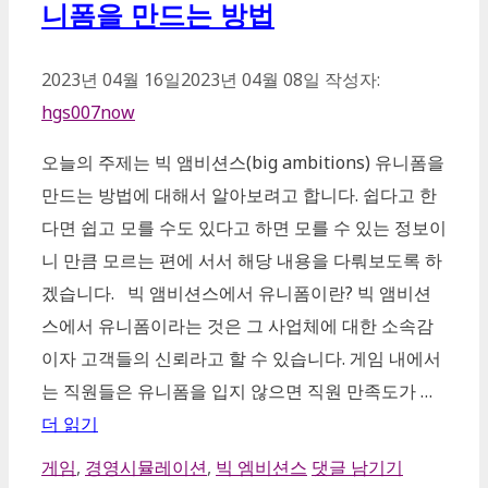
니폼을 만드는 방법
2023년 04월 16일
2023년 04월 08일
작성자:
hgs007now
오늘의 주제는 빅 앰비션스(big ambitions) 유니폼을
만드는 방법에 대해서 알아보려고 합니다. 쉽다고 한
다면 쉽고 모를 수도 있다고 하면 모를 수 있는 정보이
니 만큼 모르는 편에 서서 해당 내용을 다뤄보도록 하
겠습니다. 빅 앰비션스에서 유니폼이란? 빅 앰비션
스에서 유니폼이라는 것은 그 사업체에 대한 소속감
이자 고객들의 신뢰라고 할 수 있습니다. 게임 내에서
는 직원들은 유니폼을 입지 않으면 직원 만족도가 …
더 읽기
카
게임
,
경영시뮬레이션
,
빅 엠비션스
댓글 남기기