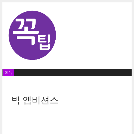
컨
텐
츠
로
건
너
뛰
기
메뉴
빅 엠비션스