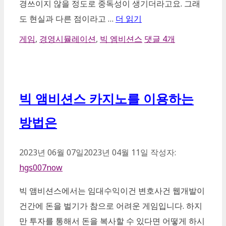
경쓰이지 않을 정도로 중독성이 생기더라고요. 그래
도 현실과 다른 점이라고 …
더 읽기
카
게임
,
경영시뮬레이션
,
빅 엠비션스
댓글 4개
테
고
리
빅 앰비션스 카지노를 이용하는
방법은
2023년 06월 07일
2023년 04월 11일
작성자:
hgs007now
빅 앰비션스에서는 임대수익이건 변호사건 웹개발이
건간에 돈을 벌기가 참으로 어려운 게임입니다. 하지
만 투자를 통해서 돈을 복사할 수 있다면 어떻게 하시