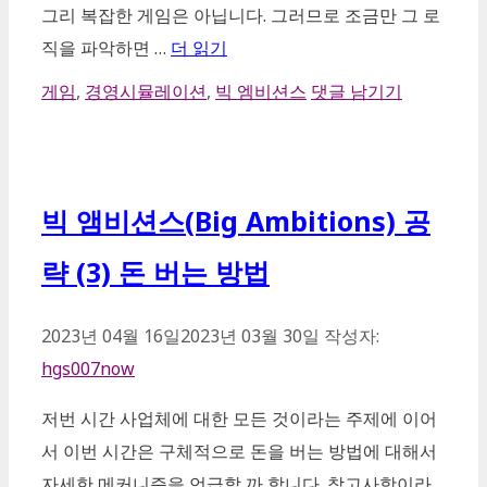
그리 복잡한 게임은 아닙니다. 그러므로 조금만 그 로
직을 파악하면 …
더 읽기
카
게임
,
경영시뮬레이션
,
빅 엠비션스
댓글 남기기
테
고
리
빅 앰비션스(Big Ambitions) 공
략 (3) 돈 버는 방법
2023년 04월 16일
2023년 03월 30일
작성자:
hgs007now
저번 시간 사업체에 대한 모든 것이라는 주제에 이어
서 이번 시간은 구체적으로 돈을 버는 방법에 대해서
자세한 메커니즘을 언급할 까 합니다. 참고사항이라