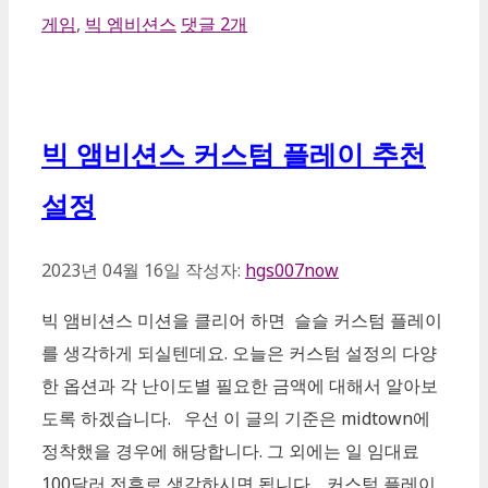
카
게임
,
빅 엠비션스
댓글 2개
테
고
리
빅 앰비션스 커스텀 플레이 추천
설정
2023년 04월 16일
작성자:
hgs007now
빅 앰비션스 미션을 클리어 하면 슬슬 커스텀 플레이
를 생각하게 되실텐데요. 오늘은 커스텀 설정의 다양
한 옵션과 각 난이도별 필요한 금액에 대해서 알아보
도록 하겠습니다. 우선 이 글의 기준은 midtown에
정착했을 경우에 해당합니다. 그 외에는 일 임대료
100달러 전후로 생각하시면 됩니다. 커스텀 플레이