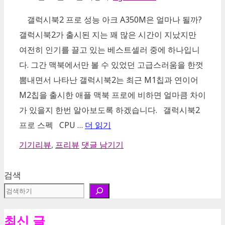
갤럭시북2 프로 성능 아크 A350M은 얼마나 될까?
갤럭시북2가 출시된 지는 꽤 많은 시간이 지났지만
여전히 인기를 끌고 있는 베스트셀러 중에 하나입니
다. 그간 맥북에서만 볼 수 있었던 고급스러움을 한껏
뽐내면서 나타난 갤럭시북2는 최근 M1칩과 연이어
M2칩을 출시한 애플 맥북 프로에 비하면 얼마큼 차이
가 있을지 한번 알아보도록 하겠습니다. 갤럭시북2
프로 스펙 CPU …
더 읽기
카
기기리뷰
,
프리뷰
댓글 남기기
테
고
검색
리
최신 글