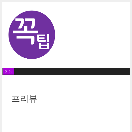
컨
텐
츠
로
건
너
뛰
기
메뉴
프리뷰