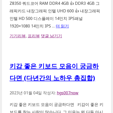
Z8350 쿼드코어 RAM DDR4 4GB 👍 DDR3 4GB 그
래픽카드 내장그래픽 인텔 UHD 600 👍 내장그래픽
인텔 HD 500 디스플레이 14인치 IPS패널
1920×1080 14인치 IPS …
더 읽기
카
기기리뷰
,
프리뷰
댓글 남기기
테
고
리
키감 좋은 키보드 모음이 궁금하
다면 (다년간의 노하우 총집합)
2023년 01월 04일
작성자:
hgs007now
키감 좋은 키보드 모음이 궁금하다면 키감이 좋은 키
보드를 찾는 사람이 많습니다. 그 이유는 뭐 다들 아시