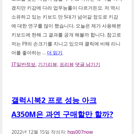
겠지만 키감에 다라 업무능률이 다르거든요. 저 역시
소유하고 있는 키보드 만 5대가 넘어갈 정도로 키감
에 대한 연구를 많이 했습니다. 오늘은 제가 사용해본
키보드에 한해 그 결과를 공개 해볼까 합니다. 참고로
저는 F9의 손크기를 지니고 있으며 클릭에 비해 리니
어를 좋아하는 …
더 읽기
카
IT일반정보
,
기기리뷰
,
프리뷰
댓글 남기기
테
고
리
갤럭시북2 프로 성능 아크
A350M은 과연 구매할만 할까?
2022년 12월 15일
작성자:
hgs007now