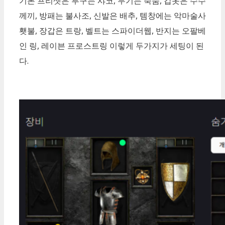
기본 프리셋은 투구는 샤코, 무기는 죽숨, 갑옷은 수수
께끼, 방패는 불사조, 신발은 배추, 템창에는 악마술사
횃불, 장갑은 트랑, 벨트는 스파이더웹, 반지는 오팔베
인 링, 레이븐 프로스트링 이렇게 두가지가 세팅이 된
다.