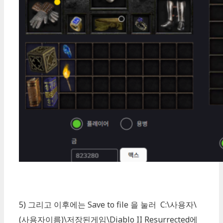
5) 그리고 이후에는 Save to file 을 눌러 C:\사용자\
(사용자이름)\저장된게임\Diablo II Resurrected에