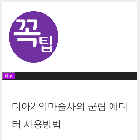
컨
텐
츠
로
건
너
뛰
기
메뉴
디아2 악마술사의 군림 에디
터 사용방법