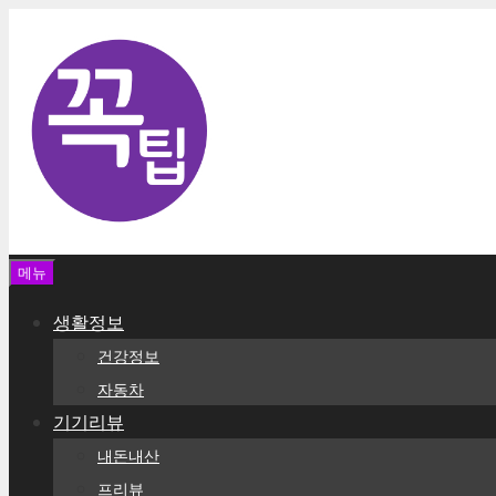
컨
텐
츠
로
건
너
뛰
기
메뉴
생활정보
건강정보
자동차
기기리뷰
내돈내산
프리뷰