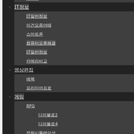
IT정보
IT일반정보
이건요즘어때
스마트폰
컴퓨터오류해결
IT일반정보
카메라비교
영상편집
에펙
프리미어프로
게임
RPG
디아블로2
디아블로4
전략시뮬레이션