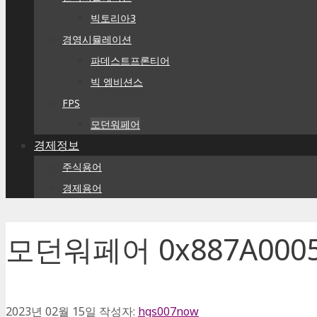
빅토리아3
경영시뮬레이션
파데스트프론티어
빅 엠비션스
FPS
모던워페어
경제정보
주식용어
경제용어
모던워페어 0x887A00
2023년 02월 15일
작성자:
hgs007now