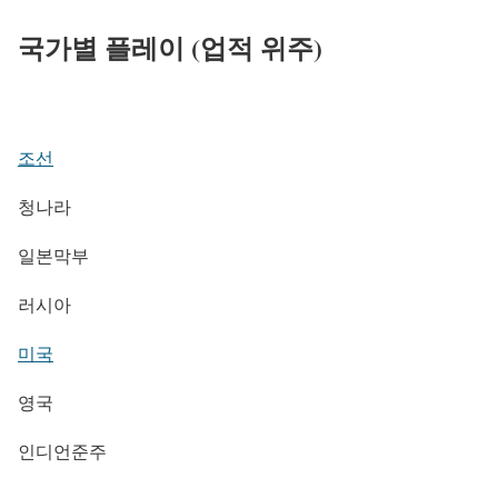
국가별 플레이 (업적 위주)
조선
청나라
일본막부
러시아
미국
영국
인디언준주