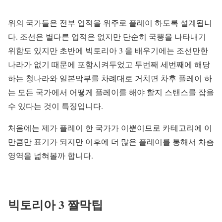
위의 국가들은 전부 업적을 위주로 플레이 하도록 설계됩니
다. 조선은 별다른 업적은 없지만 단순히 국뽕을 나타내기
위함도 있지만 초반에 빅토리아 3 을 배우기에는 조선만한
나라가 없기 때문에 포함시켜두었고 두번째 세번째에 해당
하는 청나라와 일본막부를 차례대로 거치면 차후 플레이 하
는 모든 국가에서 어떻게 플레이를 해야 할지 스탠스를 잡을
수 있다는 것이 특징입니다.
처음에는 제가 플레이 한 국가가 이뿐이므로 카테고리에 이
만큼만 표기가 되지만 이후에 더 많은 플레이를 통해서 차츰
영역을 넓혀볼까 합니다.
빅토리아 3 짤막팁