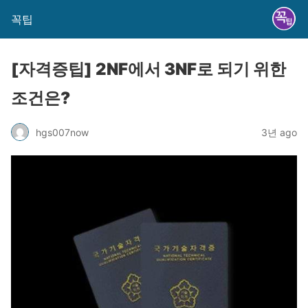
꼭팁
[자격증팁] 2NF에서 3NF로 되기 위한
조건은?
hgs007now
3년 ago