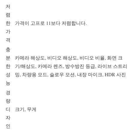
저
렴
한
가격이 고프로 11보다 저렴합니다.
가
격
충
분
카메라 해상도, 비디오 해상도, 비디오 비율, 화면 크
한
기/해상도, 카메라 렌즈, 방수방진 등급, 라이브 스트리
성
밍, 차량용 모드, 슬로우 모션, 내장 마이크, HDR 사진
능
경
량
디
크기, 무게
자
인