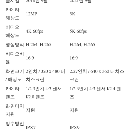
출시일
2018년 9월
2021년 9월
카메라
12MP
5K
해상도
비디오
4K 60fps
5K 60fps
해상도
영상방식
H.264, H.265
H.264, H.265
비디오비
16:9
16:9
율
화면크기
2인치 / 320 x 480 터
2.27인치 / 640 x 360 터치스
/ 해상도
치스크린
크린
카메라
1/2.3인치 4:3 센서
1/2.3인치 4:3 센서 f/2.4 렌
렌즈
f/2.8 렌즈
즈
화면터치
지원
지원
지원
방수방진
IPX7
IPX9