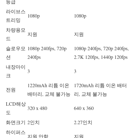
등급
라이브스
1080p
1080p
트리밍
차량용모
지원
지원
드
슬로우모
1080p 240fps, 720p
1080p 240fps, 720p 240fps,
션
240fps
2.7K 120fps, 1440p 120fps
내장마이
3
3
크
1220mAh 리튬 이온
1720mAh 리튬 이온 배터
전원
배터리, 교체 불가능
리, 교체 불가능
LCD해상
320 x 480
640 x 360
도
화면크기
2인치
2.27인치
하이퍼스
지원 안함
지원