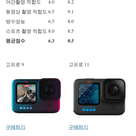
야간촬영 적합도
4.0
8.2
동영상 촬영 적합도
6.5
9.1
방수성능
6.5
8.0
스포츠 촬영 적합도
8.0
8.5
평균점수
6.3
8.5
고프로 9
고프로 11
구매하기
구매하기