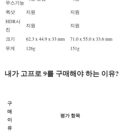
무스기능
퀵샷
지원
지원
HDR사
지원
지원
진
크기
62.3 x 44.9 x 33 mm
71.0 x 55.0 x 33.6 mm
무게
126g
151g
내가 고프로 9를 구매해야 하는 이유?
구
매
평가 항목
이
유