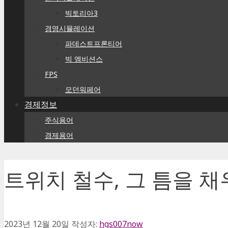
빅토리아3
경영시뮬레이션
파데스트프론티어
빅 엠비션스
FPS
모던워페어
경제정보
주식용어
경제용어
트위치 철수, 그 틈을 채
2023년 12월 20일
작성자:
hgs007now