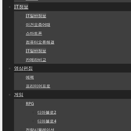
IT정보
IT일반정보
이건요즘어때
스마트폰
컴퓨터오류해결
IT일반정보
카메라비교
영상편집
에펙
프리미어프로
게임
RPG
디아블로2
디아블로4
전략시뮬레이션