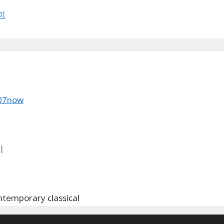
미
07now
비
ntemporary classical