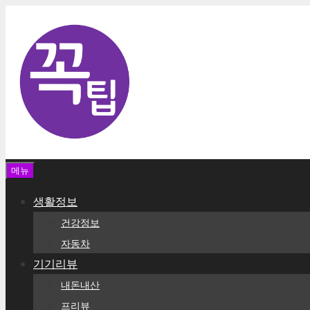
컨
텐
츠
로
건
너
뛰
기
메뉴
생활정보
건강정보
자동차
기기리뷰
내돈내산
프리뷰