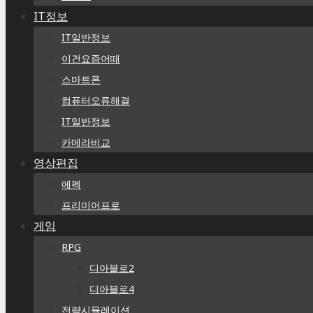
IT정보
IT일반정보
이건요즘어때
스마트폰
컴퓨터오류해결
IT일반정보
카메라비교
영상편집
에펙
프리미어프로
게임
RPG
디아블로2
디아블로4
전략시뮬레이션