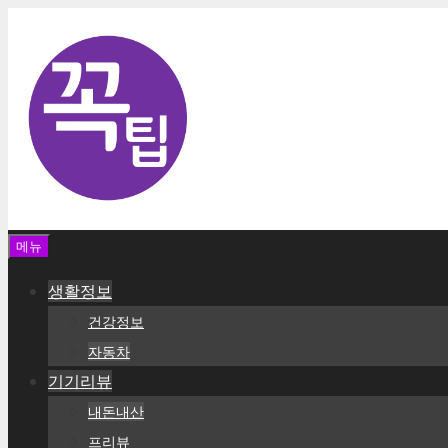
컨
텐
츠
로
건
너
뛰
기
메뉴
생활정보
건강정보
자동차
기기리뷰
내돈내산
프리뷰