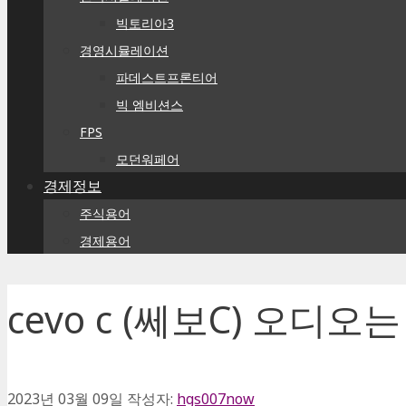
빅토리아3
경영시뮬레이션
파데스트프론티어
빅 엠비션스
FPS
모던워페어
경제정보
주식용어
경제용어
cevo c (쎄보C) 오디
2023년 03월 09일
작성자:
hgs007now